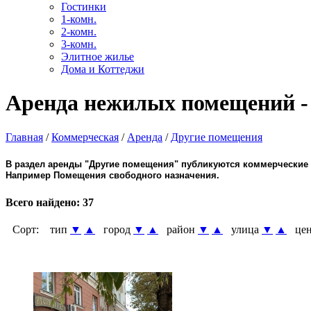
Гостинки
1-комн.
2-комн.
3-комн.
Элитное жилье
Дома и Коттеджи
Аренда нежилых помещений - 
Главная
/
Коммерческая
/
Аренда
/
Другие помещения
В раздел аренды "Другие помещения" публикуются коммерческие 
Например Помещения свободного назначения.
Всего найдено:
37
Сорт:
тип
▼
▲
город
▼
▲
район
▼
▲
улица
▼
▲
цен