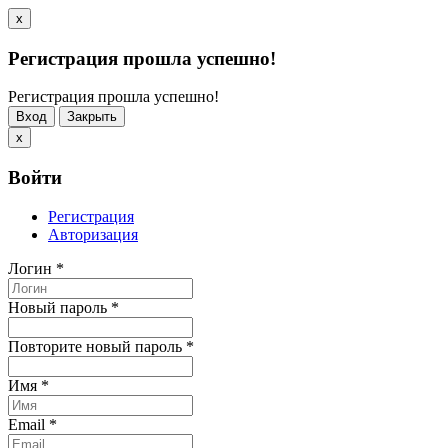
x
Регистрация прошла успешно!
Регистрация прошла успешно!
Вход
Закрыть
x
Войти
Регистрация
Авторизация
Логин
*
Новый пароль
*
Повторите новый пароль
*
Имя
*
Email
*