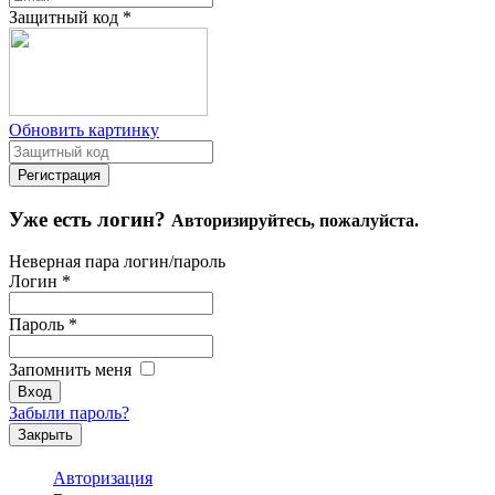
Защитный код
*
Обновить картинку
Уже есть логин?
Авторизируйтесь, пожалуйста.
Неверная пара логин/пароль
Логин
*
Пароль
*
Запомнить меня
Забыли пароль?
Закрыть
Авторизация