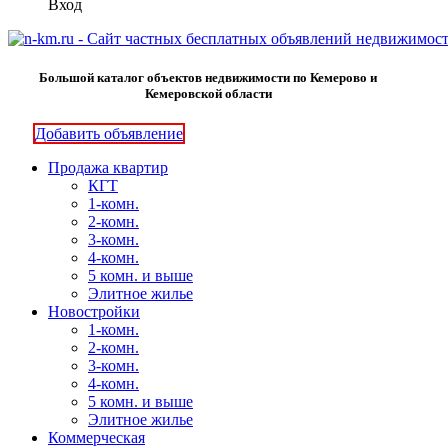
Вход
Большой каталог объектов недвижимости по Кемерово и
Кемеровской области
Добавить объявление
Продажа квартир
КГТ
1-комн.
2-комн.
3-комн.
4-комн.
5 комн. и выше
Элитное жилье
Новостройки
1-комн.
2-комн.
3-комн.
4-комн.
5 комн. и выше
Элитное жилье
Коммерческая