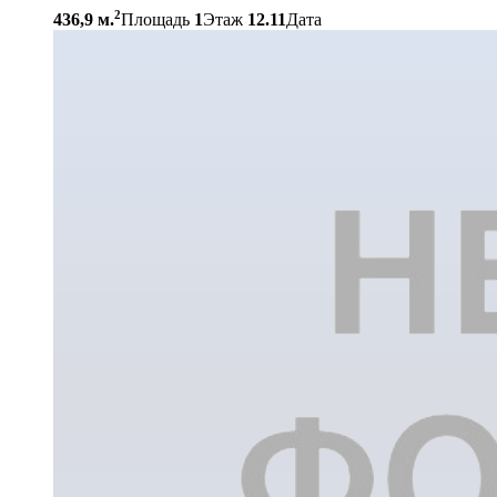
2
436,9 м.
Площадь
1
Этаж
12.11
Дата