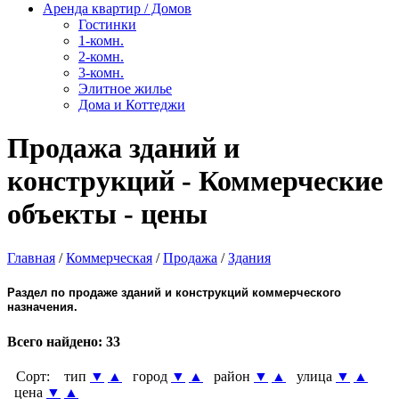
Аренда квартир / Домов
Гостинки
1-комн.
2-комн.
3-комн.
Элитное жилье
Дома и Коттеджи
Продажа зданий и
конструкций - Коммерческие
объекты - цены
Главная
/
Коммерческая
/
Продажа
/
Здания
Раздел по продаже зданий и конструкций коммерческого
назначения.
Всего найдено:
33
Сорт:
тип
▼
▲
город
▼
▲
район
▼
▲
улица
▼
▲
цена
▼
▲