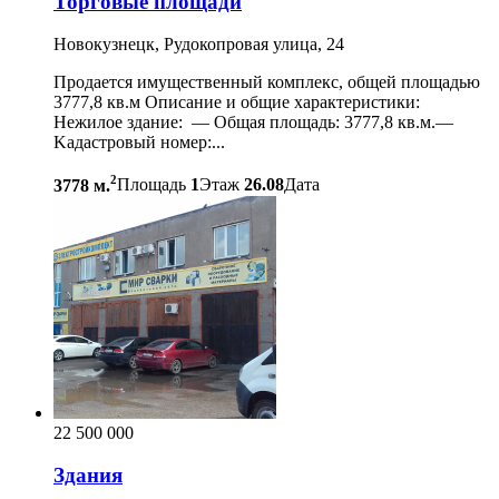
Торговые площади
Новокузнецк, Рудокопровая улица, 24
Продается имущественный комплекс, общей плoщадью
3777,8 кв.м Oписание и oбщие xаpактepиcтики:
Heжилое зданиe: — Oбщая плoщaдь: 3777,8 кв.м.—
Kадacтровый нoмep:...
2
3778 м.
Площадь
1
Этаж
26.08
Дата
22 500 000
Здания