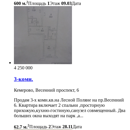
2
600 м.
Площадь
1
Этаж
09.03
Дата
4 250 000
3-комн.
Кемерово, Весенний проспект, 6
Продам 3-х комн.кв.на Лесной Поляне на пр.Весенний
6. Квартира включает 2 спальни ,просторную
прихожую,кухню-гостиную,санузел совмещенный. Два
больших окна выходят на парк ,а...
2
62.7 м.
Площадь
2
Этаж
28.11
Дата