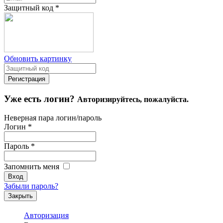
Защитный код
*
Обновить картинку
Уже есть логин?
Авторизируйтесь, пожалуйста.
Неверная пара логин/пароль
Логин
*
Пароль
*
Запомнить меня
Забыли пароль?
Закрыть
Авторизация