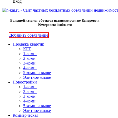
Вход
Большой каталог объектов недвижимости по Кемерово и
Кемеровской области
Добавить объявление
Продажа квартир
КГТ
1-комн.
2-комн.
3-комн.
4-комн.
5 комн. и выше
Элитное жилье
Новостройки
1-комн.
2-комн.
3-комн.
4-комн.
5 комн. и выше
Элитное жилье
Коммерческая