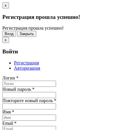
x
Регистрация прошла успешно!
Регистрация прошла успешно!
Вход
Закрыть
x
Войти
Регистрация
Авторизация
Логин
*
Новый пароль
*
Повторите новый пароль
*
Имя
*
Email
*