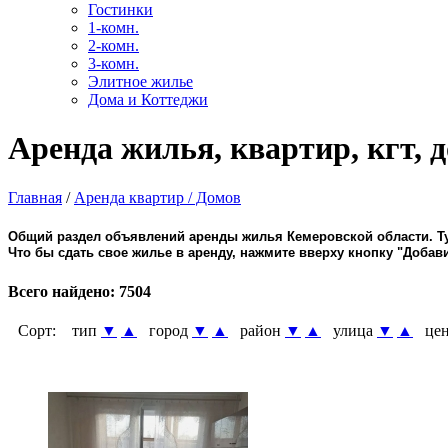
Гостинки
1-комн.
2-комн.
3-комн.
Элитное жилье
Дома и Коттеджи
Аренда жилья, квартир, кгт, 
Главная
/
Аренда квартир / Домов
Общий раздел объявлений аренды жилья Кемеровской области. Тут
Что бы сдать свое жилье в аренду, нажмите вверху кнопку "Доба
Всего найдено:
7504
Сорт:
тип
▼
▲
город
▼
▲
район
▼
▲
улица
▼
▲
цен