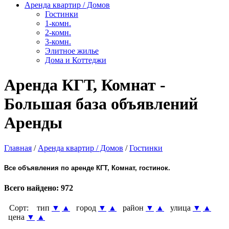
Аренда квартир / Домов
Гостинки
1-комн.
2-комн.
3-комн.
Элитное жилье
Дома и Коттеджи
Аренда КГТ, Комнат -
Большая база объявлений
Аренды
Главная
/
Аренда квартир / Домов
/
Гостинки
Все объявления по аренде КГТ, Комнат, гостинок.
Всего найдено:
972
Сорт:
тип
▼
▲
город
▼
▲
район
▼
▲
улица
▼
▲
цена
▼
▲