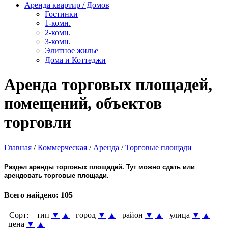
Аренда квартир / Домов
Гостинки
1-комн.
2-комн.
3-комн.
Элитное жилье
Дома и Коттеджи
Аренда торговых площадей,
помещений, объектов
торговли
Главная
/
Коммерческая
/
Аренда
/
Торговые площади
Раздел аренды торговых площадей. Тут можно сдать или
арендовать торговые площади.
Всего найдено:
105
Сорт:
тип
▼
▲
город
▼
▲
район
▼
▲
улица
▼
▲
цена
▼
▲