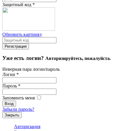
Защитный код
*
Обновить картинку
Уже есть логин?
Авторизируйтесь, пожалуйста.
Неверная пара логин/пароль
Логин
*
Пароль
*
Запомнить меня
Забыли пароль?
Закрыть
Авторизация