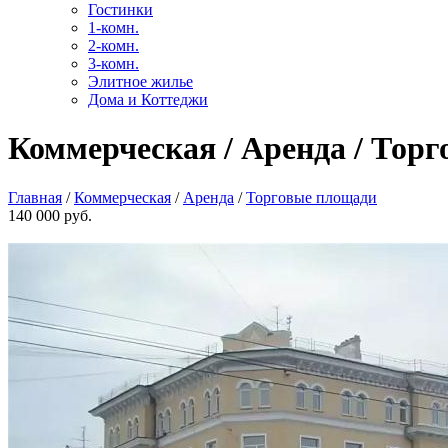
Гостинки
1-комн.
2-комн.
3-комн.
Элитное жилье
Дома и Коттеджи
Коммерческая / Аренда / Торг
Главная
/
Коммерческая
/
Аренда
/
Торговые площади
140 000 руб.