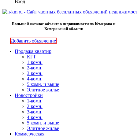
Вход
Большой каталог объектов недвижимости по Кемерово и
Кемеровской области
Добавить объявление
Продажа квартир
КГТ
1-комн.
2-комн.
3-комн.
4-комн.
5 комн. и выше
Элитное жилье
Новостройки
1-комн.
2-комн.
3-комн.
4-комн.
5 комн. и выше
Элитное жилье
Коммерческая