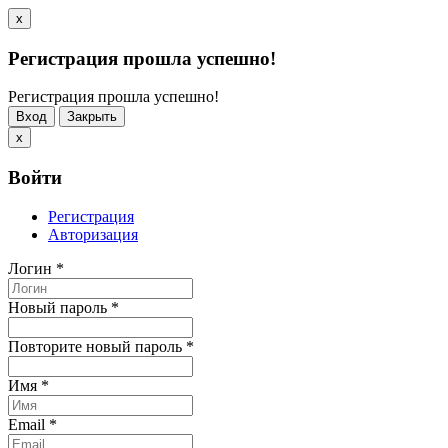
x
Регистрация прошла успешно!
Регистрация прошла успешно!
Вход
Закрыть
x
Войти
Регистрация
Авторизация
Логин
*
Новый пароль
*
Повторите новый пароль
*
Имя
*
Email
*