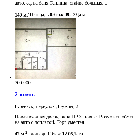
авто, сауна баня,Теплица, стайка большая,...
2
140 м.
Площадь
0
Этаж
09.12
Дата
700 000
2-комн.
Гурьевск, переулок Дружбы, 2
Новая входная дверь, окна ПВХ новые. Возможен обмен
на авто с доплатой. Торг уместен.
2
42 м.
Площадь
1
Этаж
12.05
Дата