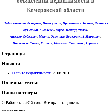
объявлений недвижимости в
Кемеровской области
Недвижимость Кемерово
,
Новокузнецк
,
Прокопьевск
,
Белово
,
Ленинск-
Кузнецкий
,
Киселевск
,
Юрга
,
Междуреченск
,
Анжеро-Судженск
,
Мыски
,
Осинники
,
Березовский
,
Мариинск
,
Полысаево
,
Топки
,
Калтан
,
Шерегеш
,
Таштагол
,
Гурьевск
Страницы
Новости
О сайте недвижимости
29.08.2016
Полезные статьи
Наши партнеры
© Работаем c 2015 года. Все права защищены.
created by mse.