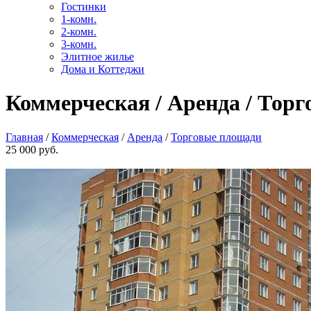
Гостинки
1-комн.
2-комн.
3-комн.
Элитное жилье
Дома и Коттеджи
Коммерческая / Аренда / Торг
Главная
/
Коммерческая
/
Аренда
/
Торговые площади
25 000 руб.