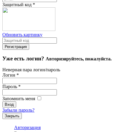
Защитный код
*
Обновить картинку
Уже есть логин?
Авторизируйтесь, пожалуйста.
Неверная пара логин/пароль
Логин
*
Пароль
*
Запомнить меня
Забыли пароль?
Закрыть
Авторизация