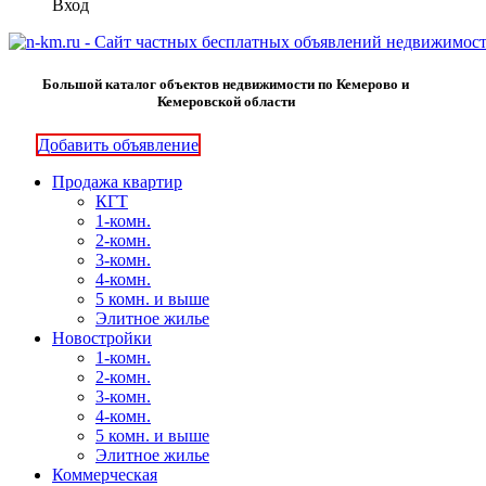
Вход
Большой каталог объектов недвижимости по Кемерово и
Кемеровской области
Добавить объявление
Продажа квартир
КГТ
1-комн.
2-комн.
3-комн.
4-комн.
5 комн. и выше
Элитное жилье
Новостройки
1-комн.
2-комн.
3-комн.
4-комн.
5 комн. и выше
Элитное жилье
Коммерческая