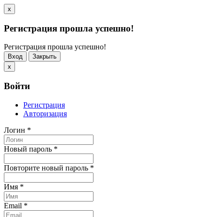
x
Регистрация прошла успешно!
Регистрация прошла успешно!
Вход
Закрыть
x
Войти
Регистрация
Авторизация
Логин
*
Новый пароль
*
Повторите новый пароль
*
Имя
*
Email
*