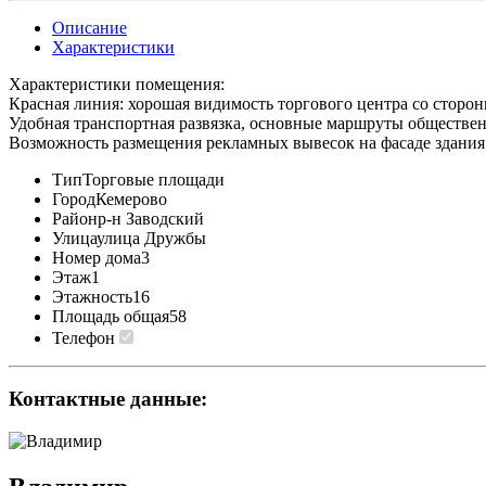
Описание
Характеристики
Характеристики помещения:
Красная линия: хорошая видимость торгового центра со сторон
Удобная транспортная развязка, основные маршруты обществен
Возможность размещения рекламных вывесок на фасаде здания
Тип
Торговые площади
Город
Кемерово
Район
р-н Заводский
Улица
улица Дружбы
Номер дома
3
Этаж
1
Этажность
16
Площадь общая
58
Телефон
Контактные данные: