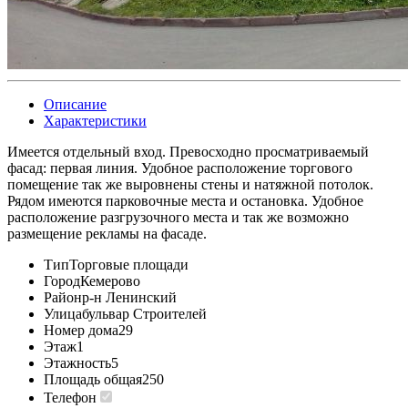
Описание
Характеристики
Имеется отдельный вход. Превосходно просматриваемый
фасад: первая линия. Удобное расположение торгового
помещение так же выровнены стены и натяжной потолок.
Рядом имеются парковочные места и остановка. Удобное
расположение разгрузочного места и так же возможно
размещение рекламы на фасаде.
Тип
Торговые площади
Город
Кемерово
Район
р-н Ленинский
Улица
бульвар Строителей
Номер дома
29
Этаж
1
Этажность
5
Площадь общая
250
Телефон