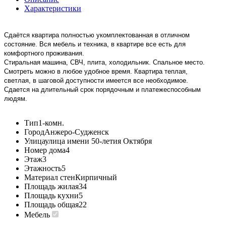
Характеристики
Сдаётся квартира полностью укомплектованная в отличном
состояние. Вся мебель и техника, в квартире все есть для
комфортного проживания.
Стиральная машина, СВЧ, плита, холодильник. Спальное место.
Смотреть можно в любое удобное время. Квартира теплая,
светлая, в шаговой доступности имеется все необходимое.
Сдается на длительный срок порядочным и платежеспособным
людям.
Тип
1-комн.
Город
Анжеро-Судженск
Улица
улица имени 50-летия Октября
Номер дома
4
Этаж
3
Этажность
5
Материал стен
Кирпичный
Площадь жилая
34
Площадь кухни
5
Площадь общая
22
Мебель