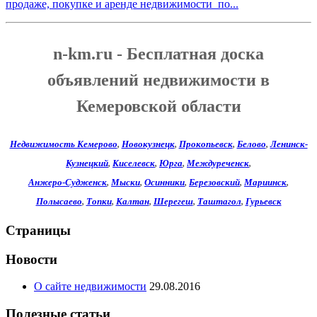
продаже, покупке и аренде недвижимости по...
n-km.ru - Бесплатная доска
объявлений недвижимости в
Кемеровской области
Недвижимость Кемерово
,
Новокузнецк
,
Прокопьевск
,
Белово
,
Ленинск-
Кузнецкий
,
Киселевск
,
Юрга
,
Междуреченск
,
Анжеро-Судженск
,
Мыски
,
Осинники
,
Березовский
,
Мариинск
,
Полысаево
,
Топки
,
Калтан
,
Шерегеш
,
Таштагол
,
Гурьевск
Страницы
Новости
О сайте недвижимости
29.08.2016
Полезные статьи