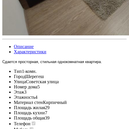
Описание
Характеристики
Сдается просторная, стильная однокомнатная квартира.
Тип
1-комн.
Город
Шерегеш
Улица
Советская улица
Номер дома
5
Этаж
3
Этажность
4
Материал стен
Кирпичный
Площадь жилая
29
Площадь кухни
7
Площадь общая
39
Телефон