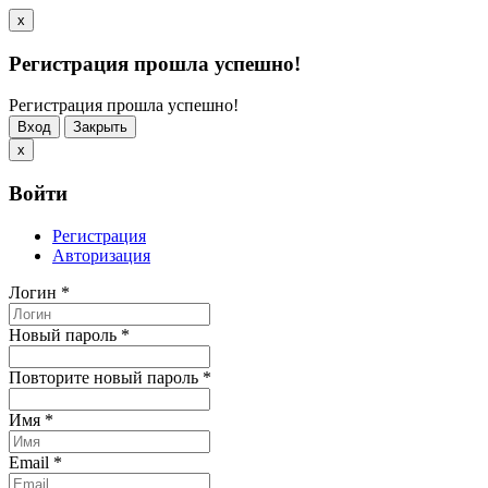
x
Регистрация прошла успешно!
Регистрация прошла успешно!
Вход
Закрыть
x
Войти
Регистрация
Авторизация
Логин
*
Новый пароль
*
Повторите новый пароль
*
Имя
*
Email
*