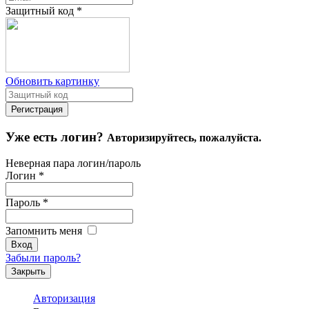
Защитный код
*
Обновить картинку
Уже есть логин?
Авторизируйтесь, пожалуйста.
Неверная пара логин/пароль
Логин
*
Пароль
*
Запомнить меня
Забыли пароль?
Закрыть
Авторизация