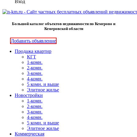
Вход
Большой каталог объектов недвижимости по Кемерово и
Кемеровской области
Добавить объявление
Продажа квартир
КГТ
1-комн.
2-комн.
3-комн.
4-комн.
5 комн. и выше
Элитное жилье
Новостройки
1-комн.
2-комн.
3-комн.
4-комн.
5 комн. и выше
Элитное жилье
Коммерческая