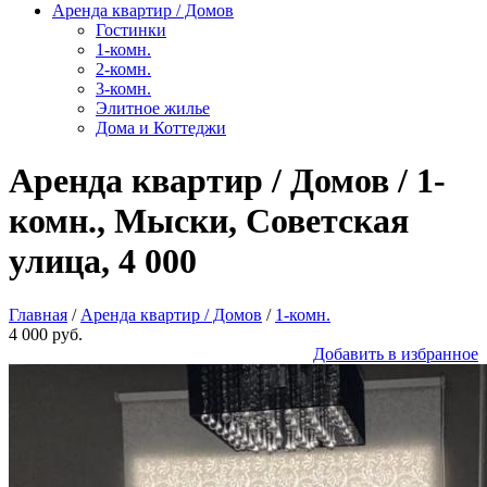
Аренда квартир / Домов
Гостинки
1-комн.
2-комн.
3-комн.
Элитное жилье
Дома и Коттеджи
Аренда квартир / Домов / 1-
комн., Мыски, Советская
улица, 4 000
Главная
/
Аренда квартир / Домов
/
1-комн.
4 000 руб.
Добавить в избранное