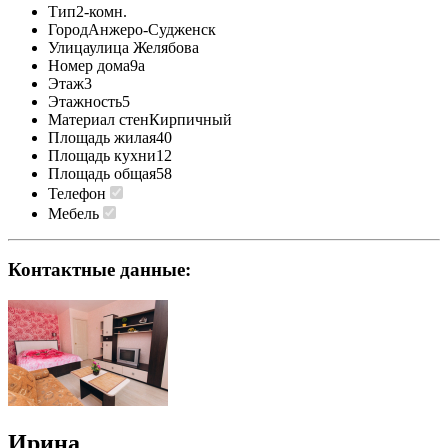
Тип
2-комн.
Город
Анжеро-Судженск
Улица
улица Желябова
Номер дома
9а
Этаж
3
Этажность
5
Материал стен
Кирпичный
Площадь жилая
40
Площадь кухни
12
Площадь общая
58
Телефон
Мебель
Контактные данные:
Ирина