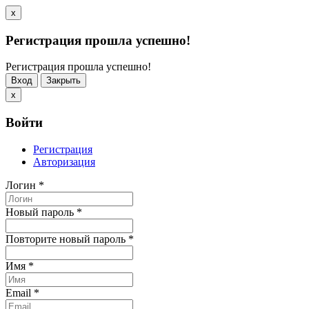
x
Регистрация прошла успешно!
Регистрация прошла успешно!
Вход
Закрыть
x
Войти
Регистрация
Авторизация
Логин
*
Новый пароль
*
Повторите новый пароль
*
Имя
*
Email
*