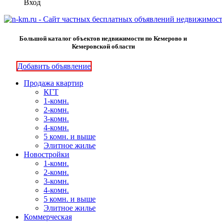
Вход
Большой каталог объектов недвижимости по Кемерово и
Кемеровской области
Добавить объявление
Продажа квартир
КГТ
1-комн.
2-комн.
3-комн.
4-комн.
5 комн. и выше
Элитное жилье
Новостройки
1-комн.
2-комн.
3-комн.
4-комн.
5 комн. и выше
Элитное жилье
Коммерческая