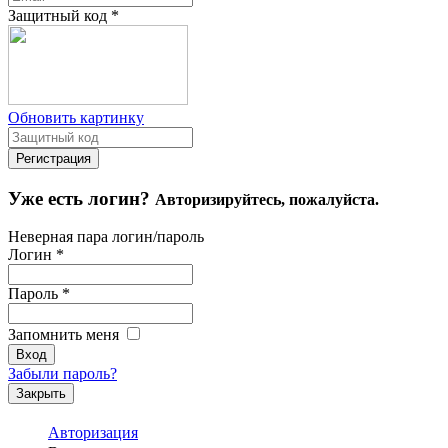
Защитный код
*
Обновить картинку
Уже есть логин?
Авторизируйтесь, пожалуйста.
Неверная пара логин/пароль
Логин
*
Пароль
*
Запомнить меня
Забыли пароль?
Закрыть
Авторизация