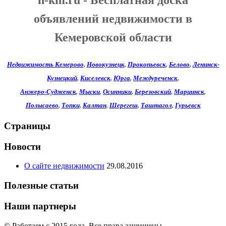
объявлений недвижимости в
Кемеровской области
Недвижимость Кемерово
,
Новокузнецк
,
Прокопьевск
,
Белово
,
Ленинск-
Кузнецкий
,
Киселевск
,
Юрга
,
Междуреченск
,
Анжеро-Судженск
,
Мыски
,
Осинники
,
Березовский
,
Мариинск
,
Полысаево
,
Топки
,
Калтан
,
Шерегеш
,
Таштагол
,
Гурьевск
Страницы
Новости
О сайте недвижимости
29.08.2016
Полезные статьи
Наши партнеры
© Работаем c 2015 года. Все права защищены.