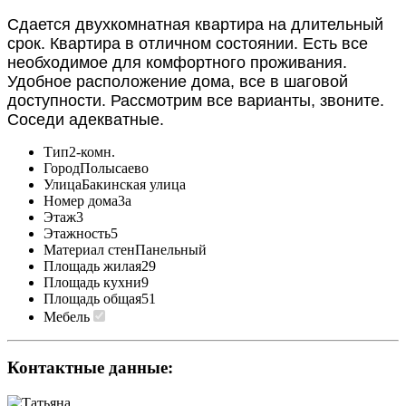
Сдается двухкомнатная квартира на длительный
срок. Квартира в отличном состоянии. Есть все
необходимое для комфортного проживания.
Удобное расположение дома, все в шаговой
доступности. Рассмотрим все варианты, звоните.
Соседи адекватные.
Тип
2-комн.
Город
Полысаево
Улица
Бакинская улица
Номер дома
3а
Этаж
3
Этажность
5
Материал стен
Панельный
Площадь жилая
29
Площадь кухни
9
Площадь общая
51
Мебель
Контактные данные: