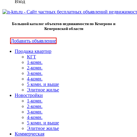
Вход
Большой каталог объектов недвижимости по Кемерово и
Кемеровской области
Добавить объявление
Продажа квартир
КГТ
1-комн.
2-комн.
3-комн.
4-комн.
5 комн. и выше
Элитное жилье
Новостройки
1-комн.
2-комн.
3-комн.
4-комн.
5 комн. и выше
Элитное жилье
Коммерческая