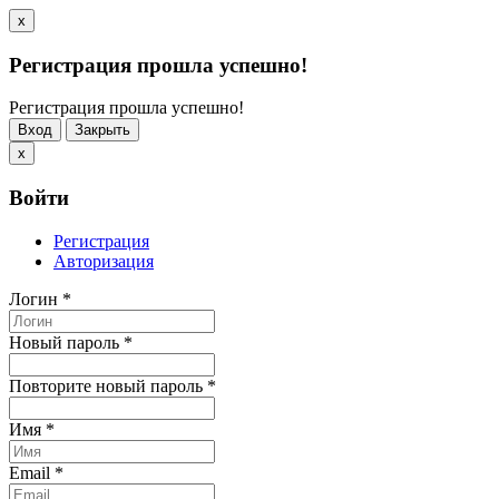
x
Регистрация прошла успешно!
Регистрация прошла успешно!
Вход
Закрыть
x
Войти
Регистрация
Авторизация
Логин
*
Новый пароль
*
Повторите новый пароль
*
Имя
*
Email
*