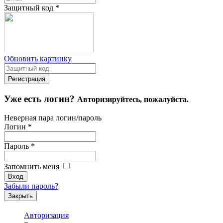
Защитный код
*
Обновить картинку
Уже есть логин?
Авторизируйтесь, пожалуйста.
Неверная пара логин/пароль
Логин
*
Пароль
*
Запомнить меня
Забыли пароль?
Закрыть
Авторизация