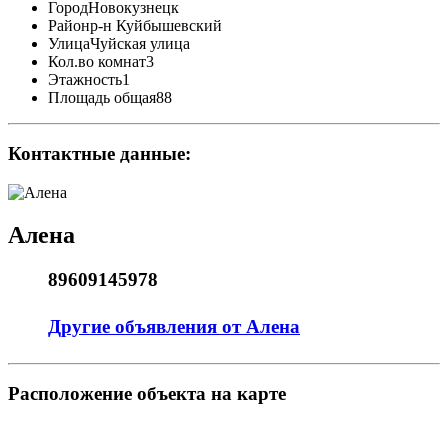
Город
Новокузнецк
Район
р-н Куйбышевский
Улица
Чуйская улица
Кол.во комнат
3
Этажность
1
Площадь общая
88
Контактные данные:
Алена
89609145978
Другие объявления от Алена
Pасположение объекта на карте