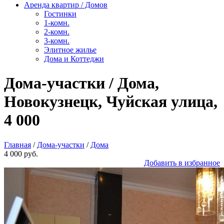
Аренда квартир / Домов
Гостинки
1-комн.
2-комн.
3-комн.
Элитное жилье
Дома и Коттеджи
Дома-участки / Дома,
Новокузнецк, Чуйская улица,
4 000
Главная
/
Дома-участки
/
Дома
4 000 руб.
Добавить в избранное