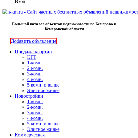
Вход
Большой каталог объектов недвижимости по Кемерово и
Кемеровской области
Добавить объявление
Продажа квартир
КГТ
1-комн.
2-комн.
3-комн.
4-комн.
5 комн. и выше
Элитное жилье
Новостройки
1-комн.
2-комн.
3-комн.
4-комн.
5 комн. и выше
Элитное жилье
Коммерческая