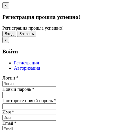
x
Регистрация прошла успешно!
Регистрация прошла успешно!
Вход
Закрыть
x
Войти
Регистрация
Авторизация
Логин
*
Новый пароль
*
Повторите новый пароль
*
Имя
*
Email
*