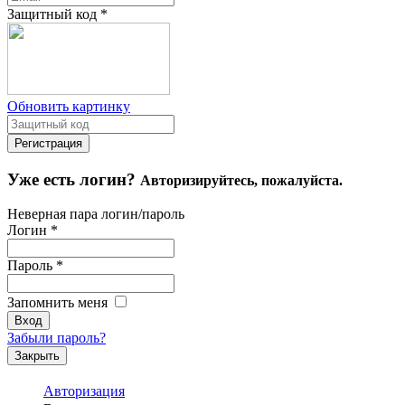
Защитный код
*
Обновить картинку
Уже есть логин?
Авторизируйтесь, пожалуйста.
Неверная пара логин/пароль
Логин
*
Пароль
*
Запомнить меня
Забыли пароль?
Закрыть
Авторизация