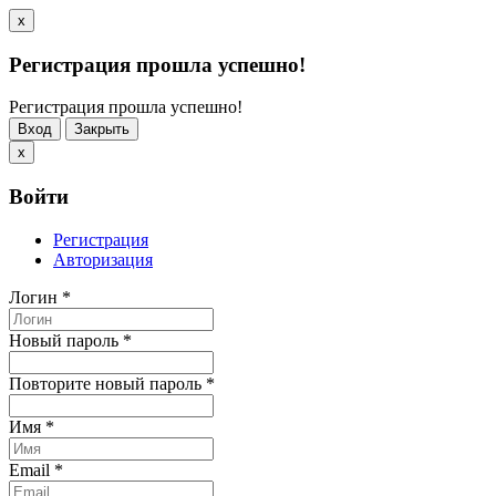
x
Регистрация прошла успешно!
Регистрация прошла успешно!
Вход
Закрыть
x
Войти
Регистрация
Авторизация
Логин
*
Новый пароль
*
Повторите новый пароль
*
Имя
*
Email
*