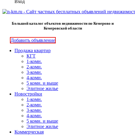
Вход
Большой каталог объектов недвижимости по Кемерово и
Кемеровской области
Добавить объявление
Продажа квартир
КГТ
1-комн.
2-комн.
3-комн.
4-комн.
5 комн. и выше
Элитное жилье
Новостройки
1-комн.
2-комн.
3-комн.
4-комн.
5 комн. и выше
Элитное жилье
Коммерческая