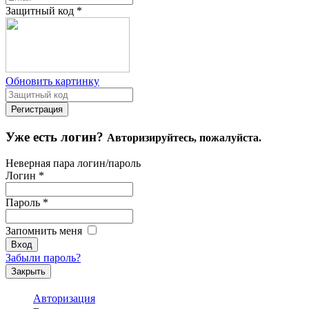
Защитный код
*
Обновить картинку
Уже есть логин?
Авторизируйтесь, пожалуйста.
Неверная пара логин/пароль
Логин
*
Пароль
*
Запомнить меня
Забыли пароль?
Закрыть
Авторизация