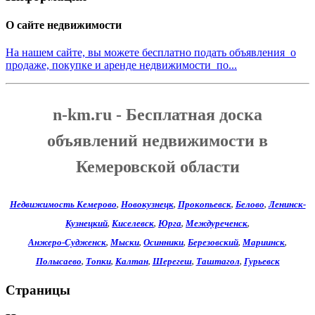
О сайте недвижимости
На нашем сайте, вы можете бесплатно подать объявления о
продаже, покупке и аренде недвижимости по...
n-km.ru - Бесплатная доска
объявлений недвижимости в
Кемеровской области
Недвижимость Кемерово
,
Новокузнецк
,
Прокопьевск
,
Белово
,
Ленинск-
Кузнецкий
,
Киселевск
,
Юрга
,
Междуреченск
,
Анжеро-Судженск
,
Мыски
,
Осинники
,
Березовский
,
Мариинск
,
Полысаево
,
Топки
,
Калтан
,
Шерегеш
,
Таштагол
,
Гурьевск
Страницы