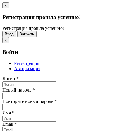
x
Регистрация прошла успешно!
Регистрация прошла успешно!
Вход
Закрыть
x
Войти
Регистрация
Авторизация
Логин
*
Новый пароль
*
Повторите новый пароль
*
Имя
*
Email
*