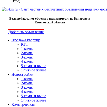
Вход
Большой каталог объектов недвижимости по Кемерово и
Кемеровской области
Добавить объявление
Продажа квартир
КГТ
1-комн.
2-комн.
3-комн.
4-комн.
5 комн. и выше
Элитное жилье
Новостройки
1-комн.
2-комн.
3-комн.
4-комн.
5 комн. и выше
Элитное жилье
Коммерческая