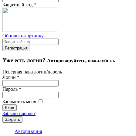
Защитный код
*
Обновить картинку
Уже есть логин?
Авторизируйтесь, пожалуйста.
Неверная пара логин/пароль
Логин
*
Пароль
*
Запомнить меня
Забыли пароль?
Закрыть
Авторизация