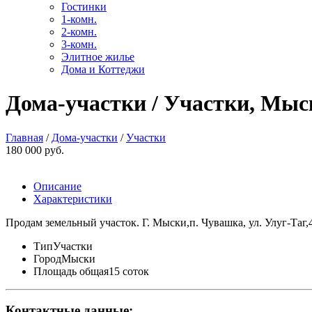
Гостинки
1-комн.
2-комн.
3-комн.
Элитное жилье
Дома и Коттеджи
Дома-участки / Участки, Мыск
Главная
/
Дома-участки
/
Участки
180 000 руб.
Описание
Характеристики
Продам земельный участок. Г. Мыски,п. Чувашка, ул. Улуг-Таг,
Тип
Участки
Город
Мыски
Площадь общая
15 соток
Контактные данные: