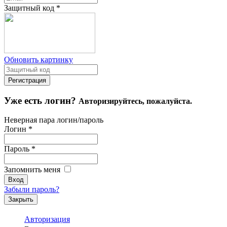
Защитный код
*
Обновить картинку
Уже есть логин?
Авторизируйтесь, пожалуйста.
Неверная пара логин/пароль
Логин
*
Пароль
*
Запомнить меня
Забыли пароль?
Закрыть
Авторизация