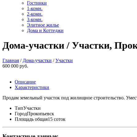
Гостинки
1-комн.
2-комн.
3-комн.
Элитное жилье
Дома и Коттеджи
Дома-участки / Участки, Прок
Главная
/
Дома-участки
/
Участки
600 000 руб.
Описание
Характеристики
Продам земельный участок под жилищное строительство. Умест
Тип
Участки
Город
Прокопьевск
Площадь общая
15 соток
Контактные данные: