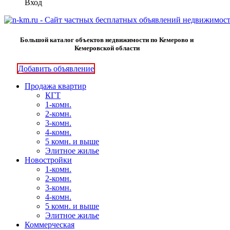
Вход
Большой каталог объектов недвижимости по Кемерово и
Кемеровской области
Добавить объявление
Продажа квартир
КГТ
1-комн.
2-комн.
3-комн.
4-комн.
5 комн. и выше
Элитное жилье
Новостройки
1-комн.
2-комн.
3-комн.
4-комн.
5 комн. и выше
Элитное жилье
Коммерческая