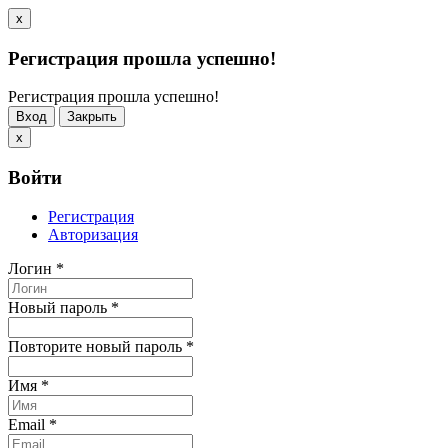
x
Регистрация прошла успешно!
Регистрация прошла успешно!
Вход
Закрыть
x
Войти
Регистрация
Авторизация
Логин
*
Новый пароль
*
Повторите новый пароль
*
Имя
*
Email
*