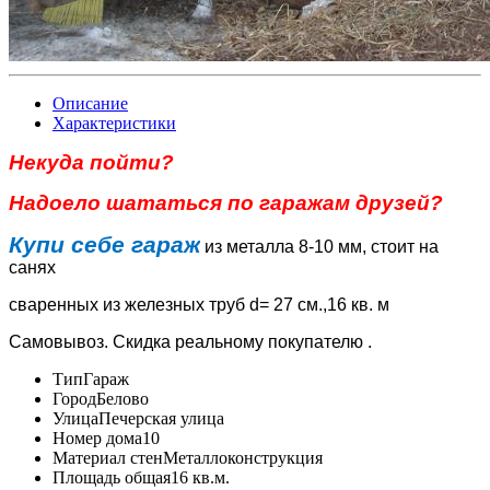
Описание
Характеристики
Некуда пойти?
Надоело шататься по гаражам друзей?
Купи себе гараж
из металла 8-10 мм, стоит на
санях
сваренных из железных труб d= 27 см.,16 кв. м
Самовывоз. Скидка реальному покупателю .
Тип
Гараж
Город
Белово
Улица
Печерская улица
Номер дома
10
Материал стен
Металлоконструкция
Площадь общая
16 кв.м.