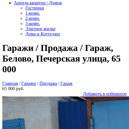
Аренда квартир / Домов
Гостинки
1-комн.
2-комн.
3-комн.
Элитное жилье
Дома и Коттеджи
Гаражи / Продажа / Гараж,
Белово, Печерская улица, 65
000
Главная
/
Гаражи
/
Продажа
/
Гараж
65 000 руб.
Добавить в избранное