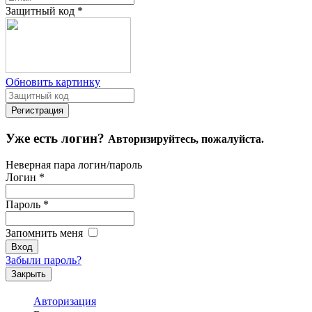
Защитный код
*
Обновить картинку
Уже есть логин?
Авторизируйтесь, пожалуйста.
Неверная пара логин/пароль
Логин
*
Пароль
*
Запомнить меня
Забыли пароль?
Закрыть
Авторизация