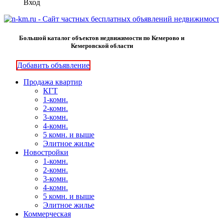
Вход
Большой каталог объектов недвижимости по Кемерово и
Кемеровской области
Добавить объявление
Продажа квартир
КГТ
1-комн.
2-комн.
3-комн.
4-комн.
5 комн. и выше
Элитное жилье
Новостройки
1-комн.
2-комн.
3-комн.
4-комн.
5 комн. и выше
Элитное жилье
Коммерческая