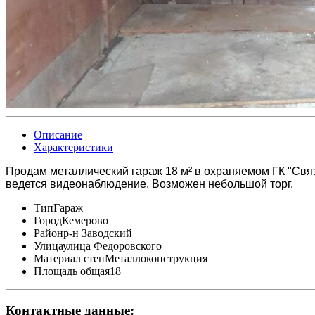
Описание
Характеристики
Продам металлический гараж 18 м² в охраняемом ГК "Связи
ведется видеонаблюдение. Возможен небольшой торг.
Тип
Гараж
Город
Кемерово
Район
р-н Заводский
Улица
улица Федоровского
Материал стен
Металлоконструкция
Площадь общая
18
Контактные данные: