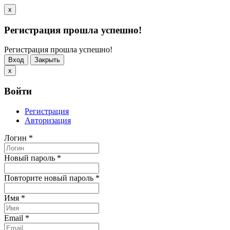
x
Регистрация прошла успешно!
Регистрация прошла успешно!
Вход
Закрыть
x
Войти
Регистрация
Авторизация
Логин
*
Новый пароль
*
Повторите новый пароль
*
Имя
*
Email
*