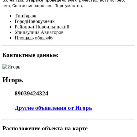
яма, Состояние хорошее. Торг уместен.
Тип
Гараж
Город
Новокузнецк
Район
р-н Новоильинский
Улица
улица Авиаторов
Площадь общая
46
Контактные данные:
Игорь
89039424324
Другие объявления от Игорь
Pасположение объекта на карте