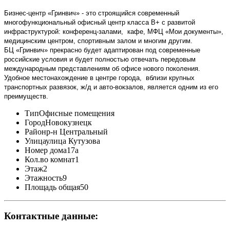
Бизнес-центр «Гринвич» - это строящийся современный
многофункциональный офисный центр класса В+ с развитой
инфраструктурой: конференц-залами, кафе, МФЦ «Мои документы»,
медицинским центром, спортивным залом и многим другим.
БЦ «Гринвич» прекрасно будет адаптирован под современные
российские условия и будет полностью отвечать передовым
международным представлениям об офисе нового поколения.
Удобное местонахождение в центре города, вблизи крупных
транспортных развязок, ж/д и авто-вокзалов, является одним из его
преимуществ.
Тип
Офисные помещения
Город
Новокузнецк
Район
р-н Центральный
Улица
улица Кутузова
Номер дома
17а
Кол.во комнат
1
Этаж
2
Этажность
9
Площадь общая
50
Контактные данные: