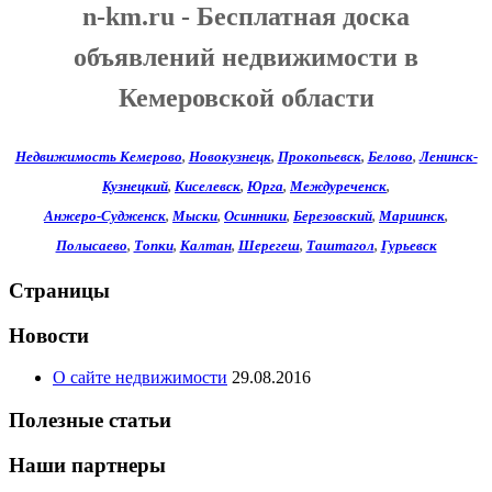
n-km.ru - Бесплатная доска
объявлений недвижимости в
Кемеровской области
Недвижимость Кемерово
,
Новокузнецк
,
Прокопьевск
,
Белово
,
Ленинск-
Кузнецкий
,
Киселевск
,
Юрга
,
Междуреченск
,
Анжеро-Судженск
,
Мыски
,
Осинники
,
Березовский
,
Мариинск
,
Полысаево
,
Топки
,
Калтан
,
Шерегеш
,
Таштагол
,
Гурьевск
Страницы
Новости
О сайте недвижимости
29.08.2016
Полезные статьи
Наши партнеры