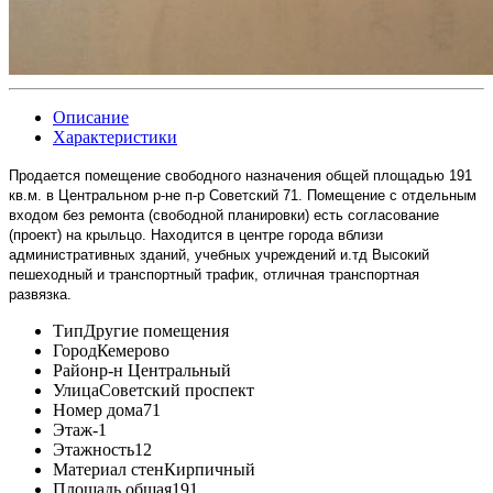
Описание
Характеристики
Продается помещение свободного назначения общей площадью 191
кв.м. в Центральном р-не п-р Советский 71. Помещение с отдельным
входом без ремонта (свободной планировки) есть согласование
(проект) на крыльцо. Находится в центре города вблизи
административных зданий, учебных учреждений и.тд Высокий
пешеходный и транспортный трафик, отличная транспортная
развязка.
Тип
Другие помещения
Город
Кемерово
Район
р-н Центральный
Улица
Советский проспект
Номер дома
71
Этаж
-1
Этажность
12
Материал стен
Кирпичный
Площадь общая
191