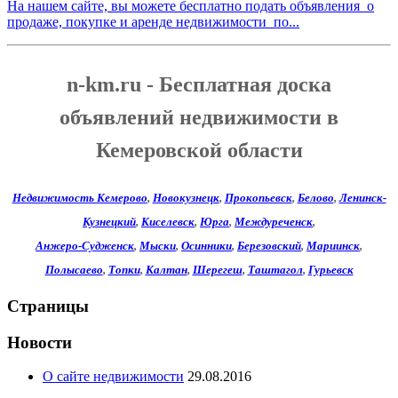
На нашем сайте, вы можете бесплатно подать объявления о
продаже, покупке и аренде недвижимости по...
n-km.ru - Бесплатная доска
объявлений недвижимости в
Кемеровской области
Недвижимость Кемерово
,
Новокузнецк
,
Прокопьевск
,
Белово
,
Ленинск-
Кузнецкий
,
Киселевск
,
Юрга
,
Междуреченск
,
Анжеро-Судженск
,
Мыски
,
Осинники
,
Березовский
,
Мариинск
,
Полысаево
,
Топки
,
Калтан
,
Шерегеш
,
Таштагол
,
Гурьевск
Страницы
Новости
О сайте недвижимости
29.08.2016