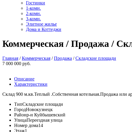
Гостинки
1-комн.
2-комн.
3-комн.
Элитное жилье
Дома и Коттеджи
Коммерческая / Продажа / Скл
Главная
/
Коммерческая
/
Продажа
/
Складские площади
7 000 000 руб.
Описание
Характеристики
Склад 900 м.кв.Теплый .Собственная котельная.Продажа или ар
Тип
Складские площади
Город
Новокузнецк
Район
р-н Куйбышевский
Улица
Переездная улица
Номер дома
14
Этаж
1