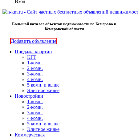
Вход
Большой каталог объектов недвижимости по Кемерово и
Кемеровской области
Добавить объявление
Продажа квартир
КГТ
1-комн.
2-комн.
3-комн.
4-комн.
5 комн. и выше
Элитное жилье
Новостройки
1-комн.
2-комн.
3-комн.
4-комн.
5 комн. и выше
Элитное жилье
Коммерческая