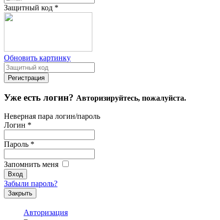
Защитный код
*
Обновить картинку
Уже есть логин?
Авторизируйтесь, пожалуйста.
Неверная пара логин/пароль
Логин
*
Пароль
*
Запомнить меня
Забыли пароль?
Закрыть
Авторизация