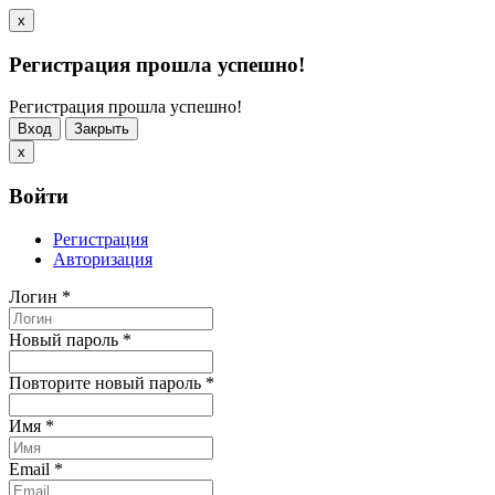
x
Регистрация прошла успешно!
Регистрация прошла успешно!
Вход
Закрыть
x
Войти
Регистрация
Авторизация
Логин
*
Новый пароль
*
Повторите новый пароль
*
Имя
*
Email
*