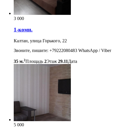
3 000
1-комн.
Калтан, улица Горького, 22
Звоните, пишите: +79222080483 WhatsApp / Viber
2
35 м.
Площадь
2
Этаж
29.11
Дата
5 000