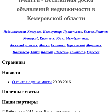
объявлений недвижимости в
Кемеровской области
Недвижимость Кемерово
,
Новокузнецк
,
Прокопьевск
,
Белово
,
Ленинск-
Кузнецкий
,
Киселевск
,
Юрга
,
Междуреченск
,
Анжеро-Судженск
,
Мыски
,
Осинники
,
Березовский
,
Мариинск
,
Полысаево
,
Топки
,
Калтан
,
Шерегеш
,
Таштагол
,
Гурьевск
Страницы
Новости
О сайте недвижимости
29.08.2016
Полезные статьи
Наши партнеры
© Работаем c 2015 года. Все права защищены.