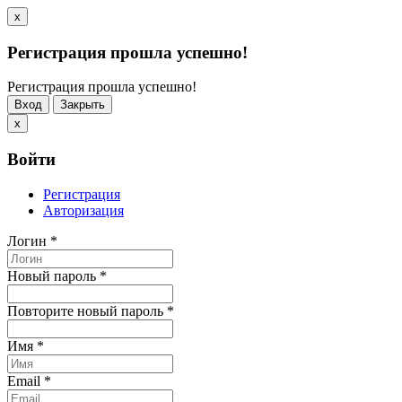
x
Регистрация прошла успешно!
Регистрация прошла успешно!
Вход
Закрыть
x
Войти
Регистрация
Авторизация
Логин
*
Новый пароль
*
Повторите новый пароль
*
Имя
*
Email
*