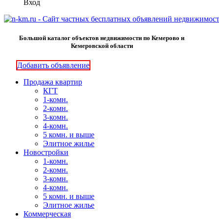
Вход
Большой каталог объектов недвижимости по Кемерово и
Кемеровской области
Добавить объявление
Продажа квартир
КГТ
1-комн.
2-комн.
3-комн.
4-комн.
5 комн. и выше
Элитное жилье
Новостройки
1-комн.
2-комн.
3-комн.
4-комн.
5 комн. и выше
Элитное жилье
Коммерческая