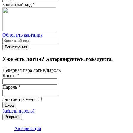
Защитный код
*
Обновить картинку
Уже есть логин?
Авторизируйтесь, пожалуйста.
Неверная пара логин/пароль
Логин
*
Пароль
*
Запомнить меня
Забыли пароль?
Закрыть
Авторизация