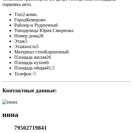
парковка авто.
Тип
2-комн.
Город
Кемерово
Район
р-н Рудничный
Улица
улица Юрия Смирнова
Номер дома
28
Этаж
5
Этажность
5
Материал стен
Кирпичный
Площадь жилая
26
Площадь кухни
6
Площадь общая
41,5
Телефон
Контактные данные:
нина
79502719841