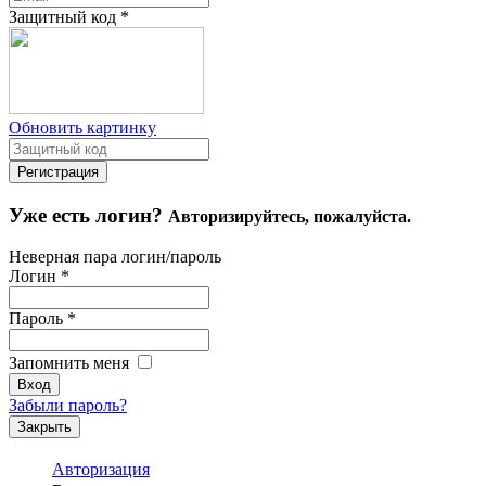
Защитный код
*
Обновить картинку
Уже есть логин?
Авторизируйтесь, пожалуйста.
Неверная пара логин/пароль
Логин
*
Пароль
*
Запомнить меня
Забыли пароль?
Закрыть
Авторизация