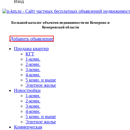
Вход
Большой каталог объектов недвижимости по Кемерово и
Кемеровской области
Добавить объявление
Продажа квартир
КГТ
1-комн.
2-комн.
3-комн.
4-комн.
5 комн. и выше
Элитное жилье
Новостройки
1-комн.
2-комн.
3-комн.
4-комн.
5 комн. и выше
Элитное жилье
Коммерческая