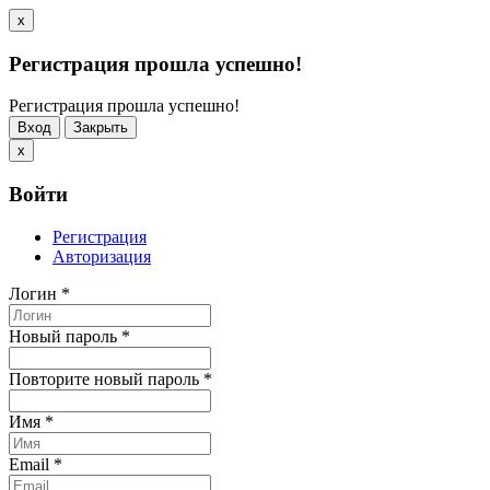
x
Регистрация прошла успешно!
Регистрация прошла успешно!
Вход
Закрыть
x
Войти
Регистрация
Авторизация
Логин
*
Новый пароль
*
Повторите новый пароль
*
Имя
*
Email
*