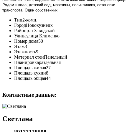
Рядом школа, детский сад, магазины, поликлиника, остановки
транспорта. Один собственник.
Тип
2-комн.
Город
Новокузнецк
Район
р-н Заводской
Улица
улица Клименко
Номер дома
50
Этаж
3
Этажность
9
Материал стен
Панельный
Планировка
раздельная
Площадь жилая
27
Площадь кухни
8
Площадь общая
44
Контактные данные:
Светлана
89133128598