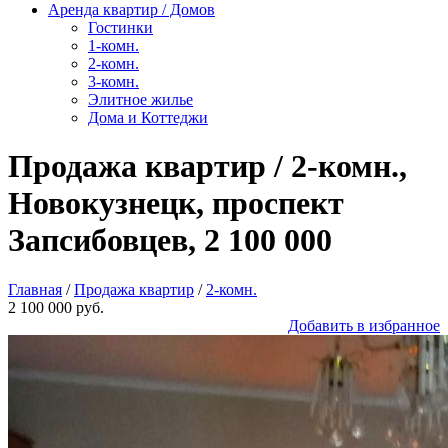
Аренда квартир / Домов
Гостинки
1-комн.
2-комн.
3-комн.
Элитное жилье
Дома и Коттеджи
Продажа квартир / 2-комн.,
Новокузнецк, проспект
Запсибовцев, 2 100 000
Главная
/
Продажа квартир
/
2-комн.
2 100 000 руб.
Добавить в избранное