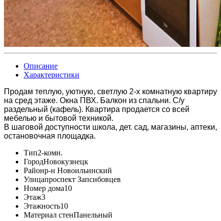
Описание
Характеристики
Продам теплую, уютную, светлую 2-х комнатную квартиру
на сред этаже. Окна ПВХ. Балкон из спальни. С/у
раздельный (кафель). Квартира продается со всей
мебелью и бытовой техникой.
В шаговой доступности школа, дет. сад, магазины, аптеки,
остановочная площадка.
Тип
2-комн.
Город
Новокузнецк
Район
р-н Новоильинский
Улица
проспект Запсибовцев
Номер дома
10
Этаж
3
Этажность
10
Материал стен
Панельный