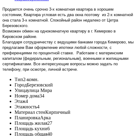
Продается очень срочно 3-х комнатная квартира в хорошем
состоянии, Квартира угловая есть два окна поэтому из 2-х комнатной
она стала 3-х комнатной. Спокойный район недалеко от Цетра
Березовского.
Возможен обмен на однокомнатную квартиру в г. Кемерово в
Кировском районе.
Благодаря сотрудничеству с ведущими банками города Кемерово, мы
предлагаем Вам оформление ипотеки любой сложности, с
преференциями по процентной ставке. Работаем с материнским
капиталом (федеральным, региональным), военными и жилищными
сертификатами. Все интересующие вопросы можно задать по
телефону, при осмотре, личной встрече.
Тип
2-комн.
Город
Березовский
Улица
улица Мира
Номер дома
34
Этаж
4
Этажность
4
Материал стен
Кирпичный
Планировка
Арка
Площадь жилая
27
Площадь кухни
6
Площадь общая
40