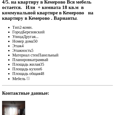
4/5. на квартиру в Кемерово Вся мебель
остается. Или + комната 18 кв.м в
коммунальной квартире в Кемерово на
квартиру в Кемерово . Варианты
.
Тип
2-комн.
Город
Березовский
Улица
Другая...
Номер дома
50
Этаж
4
Этажность
5
Материал стен
Панельный
Планировка
трамвай
Площадь жилая
35
Площадь кухни
6
Площадь общая
48
Мебель
Контактные данные: