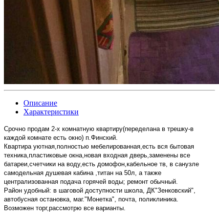
Описание
Характеристики
Срочно продам 2-х комнатную квартиру(переделана в трешку-в
каждой комнате есть окно) п.Финский.
Квартира уютная,полностью мебелированная,есть вся бытовая
техника,пластиковые окна,новая входная дверь,заменены все
батареи,счетчики на воду,есть домофон,кабельное тв, в санузле
самодельная душевая кабина ,титан на 50л, а также
централизованная подача горячей воды; ремонт обычный.
Район удобный: в шаговой доступности школа, ДК"Зенковский",
автобусная остановка, маг."Монетка", почта, поликлиника.
Возможен торг,рассмотрю все варианты.