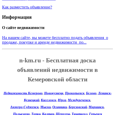
Как разместить объявление?
Информация
О сайте недвижимости
На нашем сайте, вы можете бесплатно подать объявления о
продаже, покупке и аренде недвижимости по...
n-km.ru - Бесплатная доска
объявлений недвижимости в
Кемеровской области
Недвижимость Кемерово
,
Новокузнецк
,
Прокопьевск
,
Белово
,
Ленинск-
Кузнецкий
,
Киселевск
,
Юрга
,
Междуреченск
,
Анжеро-Судженск
,
Мыски
,
Осинники
,
Березовский
,
Мариинск
,
Полысаево
,
Топки
,
Калтан
,
Шерегеш
,
Таштагол
,
Гурьевск