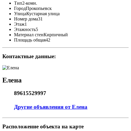
Тип
2-комн.
Город
Прокопьевск
Улица
Кустарная улица
Номер дома
31
Этаж
1
Этажность
5
Материал стен
Кирпичный
Площадь общая
42
Контактные данные:
Елена
89615529997
Другие объявления от Елена
Pасположение объекта на карте