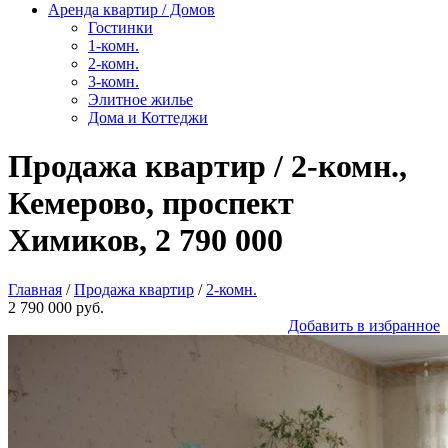
Аренда квартир / Домов
Гостинки
1-комн.
2-комн.
3-комн.
Элитное жилье
Дома и Коттеджи
Продажа квартир / 2-комн.,
Кемерово, проспект
Химиков, 2 790 000
Главная
/
Продажа квартир
/
2-комн.
2 790 000 руб.
Добавить в избранное