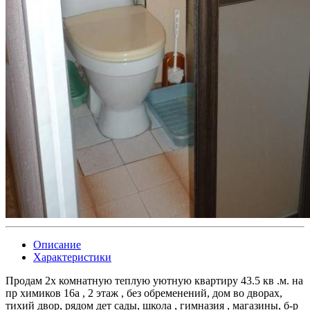
Описание
Характеристики
Продам 2х комнатную теплую уютную квартиру 43.5 кв .м. на
пр химиков 16а , 2 этаж , без обременений, дом во дворах,
тихий двор, рядом дет сады, школа , гимназия , магазины, б-р