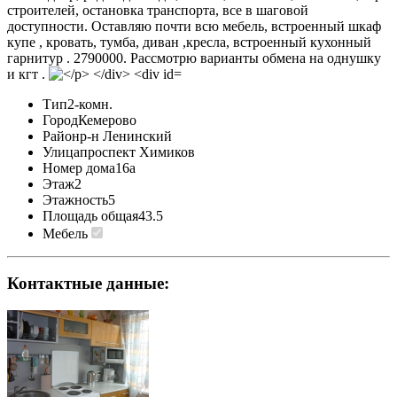
строителей, остановка транспорта, все в шаговой
доступности. Оставляю почти всю мебель, встроенный шкаф
купе , кровать, тумба, диван ,кресла, встроенный кухонный
гарнитур . 2790000. Рассмотрю варианты обмена на однушку
и кгт .
Тип
2-комн.
Город
Кемерово
Район
р-н Ленинский
Улица
проспект Химиков
Номер дома
16а
Этаж
2
Этажность
5
Площадь общая
43.5
Мебель
Контактные данные: