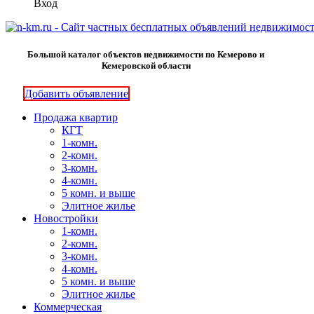
Вход
Большой каталог объектов недвижимости по Кемерово и
Кемеровской области
Добавить объявление
Продажа квартир
КГТ
1-комн.
2-комн.
3-комн.
4-комн.
5 комн. и выше
Элитное жилье
Новостройки
1-комн.
2-комн.
3-комн.
4-комн.
5 комн. и выше
Элитное жилье
Коммерческая