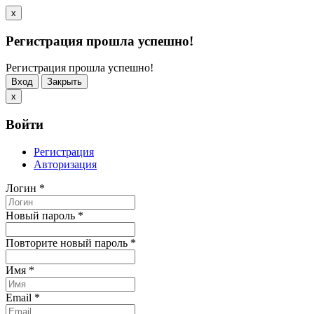
x
Регистрация прошла успешно!
Регистрация прошла успешно!
Вход
Закрыть
x
Войти
Регистрация
Авторизация
Логин
*
Новый пароль
*
Повторите новый пароль
*
Имя
*
Email
*