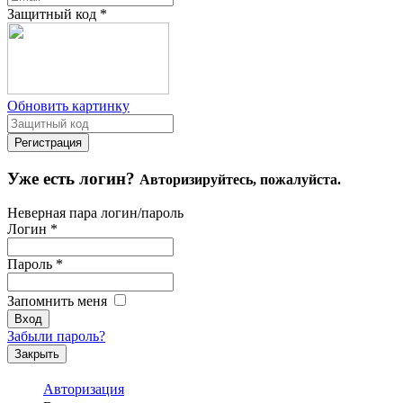
Защитный код
*
Обновить картинку
Уже есть логин?
Авторизируйтесь, пожалуйста.
Неверная пара логин/пароль
Логин
*
Пароль
*
Запомнить меня
Забыли пароль?
Закрыть
Авторизация