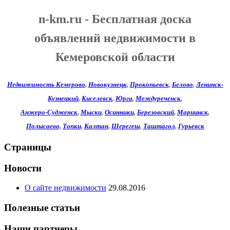
n-km.ru - Бесплатная доска
объявлений недвижимости в
Кемеровской области
Недвижимость Кемерово
,
Новокузнецк
,
Прокопьевск
,
Белово
,
Ленинск-
Кузнецкий
,
Киселевск
,
Юрга
,
Междуреченск
,
Анжеро-Судженск
,
Мыски
,
Осинники
,
Березовский
,
Мариинск
,
Полысаево
,
Топки
,
Калтан
,
Шерегеш
,
Таштагол
,
Гурьевск
Страницы
Новости
О сайте недвижимости
29.08.2016
Полезные статьи
Наши партнеры