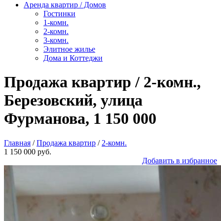
Аренда квартир / Домов
Гостинки
1-комн.
2-комн.
3-комн.
Элитное жилье
Дома и Коттеджи
Продажа квартир / 2-комн.,
Березовский, улица
Фурманова, 1 150 000
Главная
/
Продажа квартир
/
2-комн.
1 150 000 руб.
Добавить в избранное