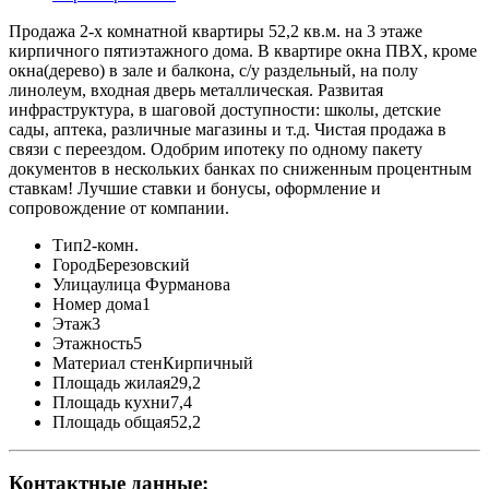
Продажа 2-х комнатной квартиры 52,2 кв.м. на 3 этаже
кирпичного пятиэтажного дома. В квартире окна ПВХ, кроме
окна(дерево) в зале и балкона, с/у раздельный, на полу
линолеум, входная дверь металлическая. Развитая
инфраструктура, в шаговой доступности: школы, детские
сады, аптека, различные магазины и т.д. Чистая продажа в
связи с переездом. Одобрим ипотеку по одному пакету
документов в нескольких банках по сниженным процентным
ставкам! Лучшие ставки и бонусы, оформление и
сопровождение от компании.
Тип
2-комн.
Город
Березовский
Улица
улица Фурманова
Номер дома
1
Этаж
3
Этажность
5
Материал стен
Кирпичный
Площадь жилая
29,2
Площадь кухни
7,4
Площадь общая
52,2
Контактные данные: