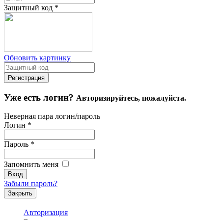
Защитный код
*
Обновить картинку
Уже есть логин?
Авторизируйтесь, пожалуйста.
Неверная пара логин/пароль
Логин
*
Пароль
*
Запомнить меня
Забыли пароль?
Закрыть
Авторизация