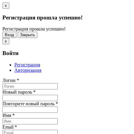
x
Регистрация прошла успешно!
Регистрация прошла успешно!
Вход
Закрыть
x
Войти
Регистрация
Авторизация
Логин
*
Новый пароль
*
Повторите новый пароль
*
Имя
*
Email
*