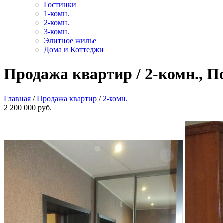
Гостинки
1-комн.
2-комн.
3-комн.
Элитное жилье
Дома и Коттеджи
Продажа квартир / 2-комн., П
Главная
/
Продажа квартир
/
2-комн.
2 200 000 руб.