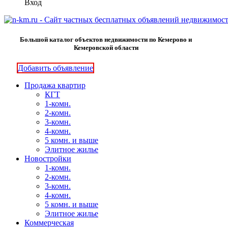
Вход
Большой каталог объектов недвижимости по Кемерово и
Кемеровской области
Добавить объявление
Продажа квартир
КГТ
1-комн.
2-комн.
3-комн.
4-комн.
5 комн. и выше
Элитное жилье
Новостройки
1-комн.
2-комн.
3-комн.
4-комн.
5 комн. и выше
Элитное жилье
Коммерческая