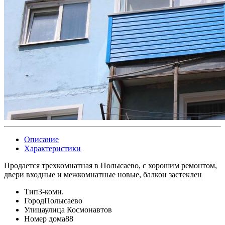
Описание
Характеристики
Продается трехкомнатная в Полысаево, с хорошим ремонтом,
двери входные и межкомнатные новые, балкон застеклен
Тип
3-комн.
Город
Полысаево
Улица
улица Космонавтов
Номер дома
88