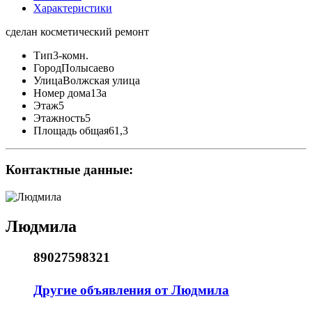
Характеристики
сделан косметический ремонт
Тип
3-комн.
Город
Полысаево
Улица
Волжская улица
Номер дома
13а
Этаж
5
Этажность
5
Площадь общая
61,3
Контактные данные:
Людмила
89027598321
Другие объявления от Людмила