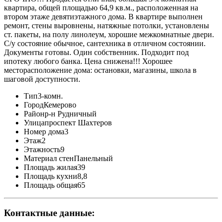
квартира, общей площадью 64,9 кв.м., расположенная на
втором этаже девятиэтажного дома. В квартире выполнен
ремонт, стены выровнены, натяжные потолки, установлены
ст. пакеты, на полу линолеум, хорошие межкомнатные двери.
С/у состояние обычное, сантехника в отличном состоянии.
Документы готовы. Один собственник. Подходит под
ипотеку любого банка. Цена снижена!!! Хорошее
месторасположение дома: остановки, магазины, школа в
шаговой доступности.
Тип
3-комн.
Город
Кемерово
Район
р-н Рудничный
Улица
проспект Шахтеров
Номер дома
3
Этаж
2
Этажность
9
Материал стен
Панельный
Площадь жилая
39
Площадь кухни
8,8
Площадь общая
65
Контактные данные: