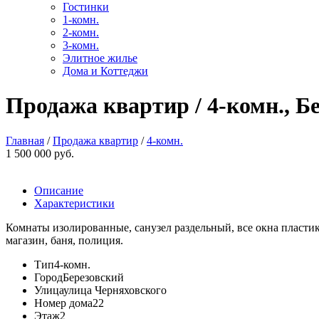
Гостинки
1-комн.
2-комн.
3-комн.
Элитное жилье
Дома и Коттеджи
Продажа квартир / 4-комн., Бе
Главная
/
Продажа квартир
/
4-комн.
1 500 000 руб.
Описание
Характеристики
Комнаты изолированные, санузел раздельный, все окна пластико
магазин, баня, полиция.
Тип
4-комн.
Город
Березовский
Улица
улица Черняховского
Номер дома
22
Этаж
2