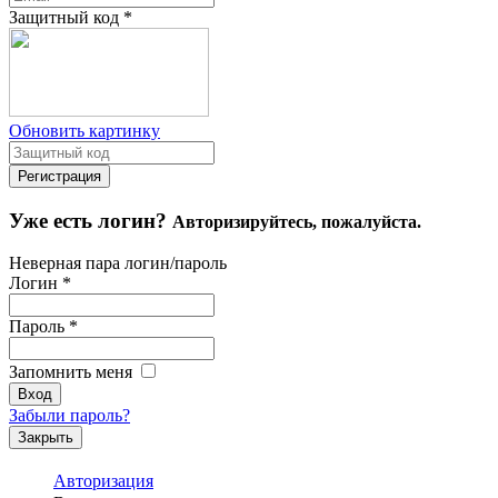
Защитный код
*
Обновить картинку
Уже есть логин?
Авторизируйтесь, пожалуйста.
Неверная пара логин/пароль
Логин
*
Пароль
*
Запомнить меня
Забыли пароль?
Закрыть
Авторизация