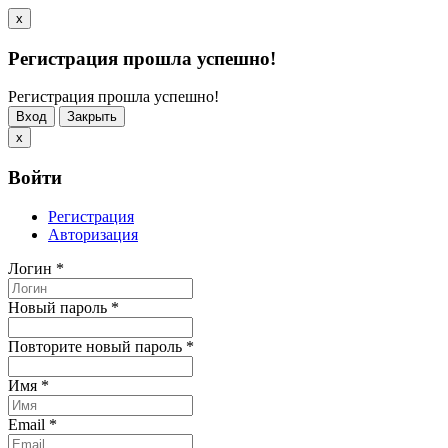
x
Регистрация прошла успешно!
Регистрация прошла успешно!
Вход
Закрыть
x
Войти
Регистрация
Авторизация
Логин
*
Новый пароль
*
Повторите новый пароль
*
Имя
*
Email
*