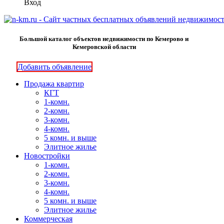
Вход
Большой каталог объектов недвижимости по Кемерово и
Кемеровской области
Добавить объявление
Продажа квартир
КГТ
1-комн.
2-комн.
3-комн.
4-комн.
5 комн. и выше
Элитное жилье
Новостройки
1-комн.
2-комн.
3-комн.
4-комн.
5 комн. и выше
Элитное жилье
Коммерческая