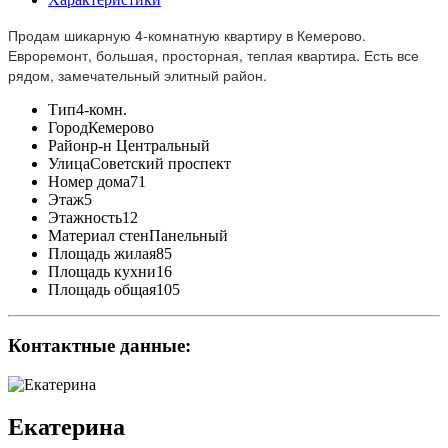
Продам шикарную 4-комнатную квартиру в Кемерово.
Евроремонт, большая, просторная, теплая квартира. Есть все
рядом, замечательный элитный район.
Тип
4-комн.
Город
Кемерово
Район
р-н Центральный
Улица
Советский проспект
Номер дома
71
Этаж
5
Этажность
12
Материал стен
Панельный
Площадь жилая
85
Площадь кухни
16
Площадь общая
105
Контактные данные:
Екатерина